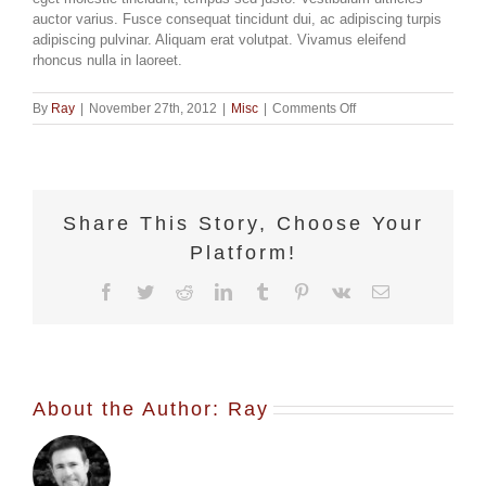
auctor varius. Fusce consequat tincidunt dui, ac adipiscing turpis
adipiscing pulvinar. Aliquam erat volutpat. Vivamus eleifend
rhoncus nulla in laoreet.
on
By
Ray
|
November 27th, 2012
|
Misc
|
Comments Off
Class
aptent
taciti
sociosqu
ad
Share This Story, Choose Your
litora
torquent
Platform!
per
conubia
Facebook
Twitter
Reddit
LinkedIn
Tumblr
Pinterest
Vk
Email
nostra
pers.
About the Author:
Ray