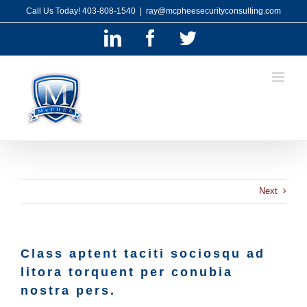
Skip
Call Us Today! 403-808-1540
|
ray@mcpheesecurityconsulting.com
to
content
LinkedIn
Facebook
Twitter
Next
Class aptent taciti sociosqu ad
litora torquent per conubia
nostra pers.