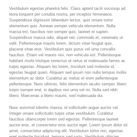
Vestibulum egestas pharetra felis. Class aptent taciti sociosqu ad
litora torquent per conubia nostra, per inceptos himenaeos.
Suspendisse dignissim bibendum lectus, quis ornare tortor
elementum quis. Aenean semper vehicula elementum. Nulla
massa est, faucibus non semper quis, laoreet et sapien.
Suspendisse massa odio, aliquet nec commodo et, venenatis ut
velit. Pellentesque mauris lorem, dictum vitae feugiat quis,
placerat vitae eros. Vestibulum quis purus vel urna convallis
faucibus. Etiam vel mauris nisi, non vehicula est. Pellentesque
habitant morbi tristique senectus et netus et malesuada fames ac
turpis egestas. Aliquam leo lorem, tincidunt sed molestie id,
egestas feugiat quam. Aliquam sed ipsum non nulla tempus mollis
elementum ac dolor. Curabitur ac metus et enim pellentesque
pellentesque. Nunc ultrices, felis elementum iaculis semper, libero
turpis semper erat, in dapibus nisi urna vel mi. Nulla sed nibh
libero. Maecenas a libero mauris, sed malesuada dui.
Nunc euismod lobortis massa, id sollicitudin augue auctor vel.
Integer ornare sollicitudin turpis vitae vestibulum. Curabitur
faucibus ullamcorper lorem sed egestas. Pellentesque laoreet
auctor eros, et consectetur eros auctor eget. Lorem ipsum dolor sit
amet, consectetur adipiscing elit. Vestibulum tortor nisi, egestas
eget molestie tincidunt, tempus sed justo. Vestibulum ultricies